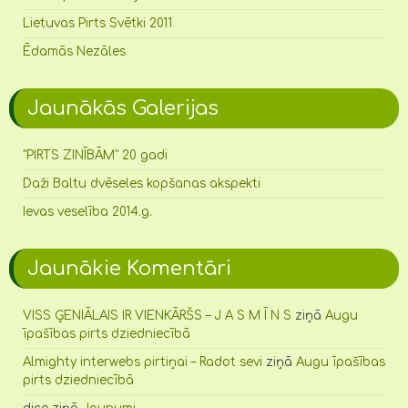
Lietuvas Pirts Svētki 2011
Ēdamās Nezāles
Jaunākās Galerijas
"PIRTS ZINĪBĀM" 20 gadi
Daži Baltu dvēseles kopšanas akspekti
Ievas veselība 2014.g.
Jaunākie Komentāri
VISS ĢENIĀLAIS IR VIENKĀRŠS – J A S M Ī N S
ziņā
Augu
īpašības pirts dziedniecībā
Almighty interwebs pirtiņai – Radot sevi
ziņā
Augu īpašības
pirts dziedniecībā