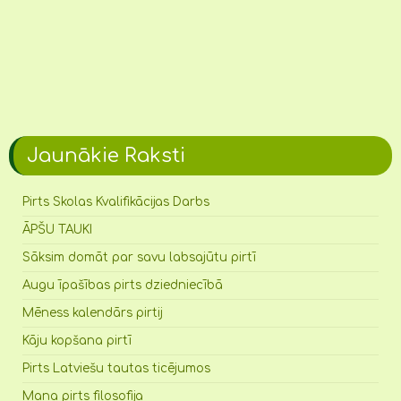
Jaunākie Raksti
Pirts Skolas Kvalifikācijas Darbs
ĀPŠU TAUKI
Sāksim domāt par savu labsajūtu pirtī
Augu īpašības pirts dziedniecībā
Mēness kalendārs pirtij
Kāju kopšana pirtī
Pirts Latviešu tautas ticējumos
Mana pirts filosofija