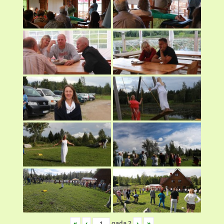
«
‹
gada
2
›
»