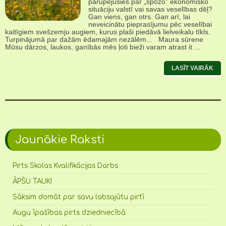
parūpējusies par „spožo” ekonomisko
situāciju valstī vai savas veselības dēļ?
Gan viens, gan otrs. Gan arī, lai
neveicinātu pieprasījumu pēc veselībai
kaitīgiem svešzemju augiem, kurus plaši piedāvā lielveikalu tīkls.
Turpinājumā par dažām ēdamajām nezālēm... Maura sūrene
Mūsu dārzos, laukos, ganībās mēs ļoti bieži varam atrast it ...
LASĪT VAIRĀK
Jaunākie Raksti
Pirts Skolas Kvalifikācijas Darbs
ĀPŠU TAUKI
Sāksim domāt par savu labsajūtu pirtī
Augu īpašības pirts dziedniecībā