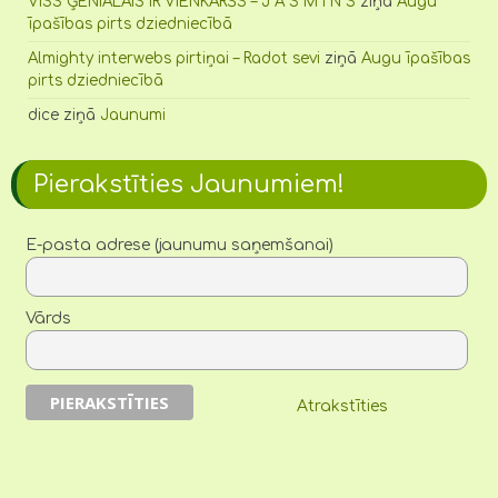
VISS ĢENIĀLAIS IR VIENKĀRŠS – J A S M Ī N S
ziņā
Augu
īpašības pirts dziedniecībā
Almighty interwebs pirtiņai – Radot sevi
ziņā
Augu īpašības
pirts dziedniecībā
dice
ziņā
Jaunumi
Pierakstīties Jaunumiem!
E-pasta adrese (jaunumu saņemšanai)
Vārds
Atrakstīties