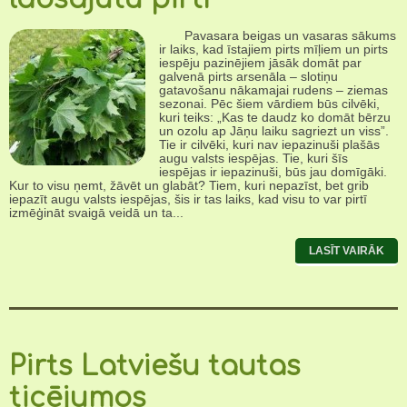
Pavasara beigas un vasaras sākums
ir laiks, kad īstajiem pirts mīļiem un pirts
iespēju pazinējiem jāsāk domāt par
galvenā pirts arsenāla – slotiņu
gatavošanu nākamajai rudens – ziemas
sezonai. Pēc šiem vārdiem būs cilvēki,
kuri teiks: „Kas te daudz ko domāt bērzu
un ozolu ap Jāņu laiku sagriezt un viss”.
Tie ir cilvēki, kuri nav iepazinuši plašās
augu valsts iespējas. Tie, kuri šīs
iespējas ir iepazinuši, būs jau domīgāki.
Kur to visu ņemt, žāvēt un glabāt? Tiem, kuri nepazīst, bet grib
iepazīt augu valsts iespējas, šis ir tas laiks, kad visu to var pirtī
izmēģināt svaigā veidā un ta...
LASĪT VAIRĀK
Pirts Latviešu tautas
ticējumos