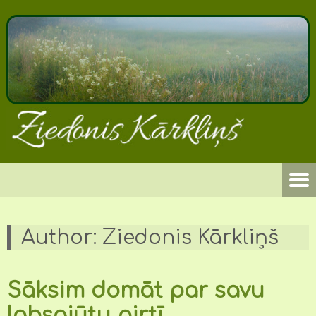
Author:
Ziedonis Kārkliņš
Sāksim domāt par savu
labsajūtu pirtī