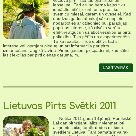
vectēva pirtī. Tad tas bija tīrībai un
labsajūtai. Tad arī no bērna kājas tiku
iemācīts mīlēt, cienīt un izprast šo
svētnīcu miesai, garam un dvēselei. Kad
daudzus gadus atpakaļ sāku nopietni
nodarboties ar dziedniecību, parādījās
papildus interese, kā cilvēks varētu
efektīvi atgūt un uzlabot veselību ar pirts
palīdzību. Tika pētīts un eksperimentēts.
Tā kā rezultāti ir ļoti efektīvi, tad šī
interese vēl joprojām pieaug un arī informācija par pirts
izmantošanu, aug kā lavīna. Pirms gadiem piecpadsmit, kad sāku
lasīt lekcijas par pirti dienas garumā, m...
LASĪT VAIRĀK
Lietuvas Pirts Svētki 2011
Notika 2011.gada 18.jūnijā, Rumšiškē
Lai gan pirmsjāņu laiks ir vienmēr ļoti
aizņemts laiks, tomēr dodos uz šiem
svētkiem Lietuvā. Tam pamatā ir vairāki