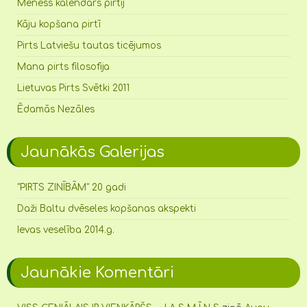
Mēness kalendārs pirtij
Kāju kopšana pirtī
Pirts Latviešu tautas ticējumos
Mana pirts filosofija
Lietuvas Pirts Svētki 2011
Ēdamās Nezāles
Jaunākās Galerijas
"PIRTS ZINĪBĀM" 20 gadi
Daži Baltu dvēseles kopšanas akspekti
Ievas veselība 2014.g.
Jaunākie Komentāri