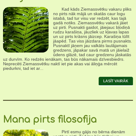
Kad kāds Ziemassvētku vakaru pliks
no pirts nāk mājā un skatās caur logu
istabā, tad tur visu var redzēt, kas tajā
gadā notiks. Ziemassvētku vakarā jāiet
uz pirti. Pusnakti gaidot, jāiejauc bļodiņā
rudzu karašiņa, jāuzliek uz kļavas lapas
un uz pirts krāsns jāizcep. Karašiņa tūlīt
jāapēd. Tas viss jāizdara pirms pusnakts.
Pusnaktī jāņem jau valkāts laulājamais
gredzens, jāpakar savā matā un jāielaiž
ūdens glāzē, tad caur gredzenu jāskatās
uz durvīm. Ko redzēs ienākam, tas būs nākamais dzīvesbiedrs.
Neprecēti Ziemassvētku naktī iet pie akas vai āliņģa mērcēt
piedurkni, tad iet ar...
LASĪT VAIRĀK
Mana pirts filosofija
Pirtī esmu gājis no bērna dienām