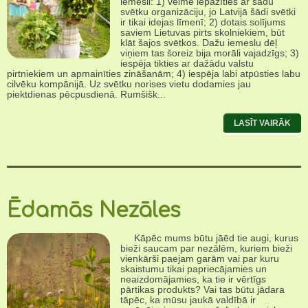
iemesli: 1) vēlme iepazīties ar šādu
svētku organizāciju, jo Latvijā šādi svētki
ir tikai idejas līmenī; 2) dotais solījums
saviem Lietuvas pirts skolniekiem, būt
klāt šajos svētkos. Dažu iemeslu dēļ
viņiem tas šoreiz bija morāli vajadzīgs; 3)
iespēja tikties ar dažādu valstu
pirtniekiem un apmainīties zināšanām; 4) iespēja labi atpūsties labu
cilvēku kompānijā. Uz svētku norises vietu dodamies jau
piektdienas pēcpusdienā. Rumšišk...
LASĪT VAIRĀK
Ēdamās Nezāles
Kāpēc mums būtu jāēd tie augi, kurus
bieži saucam par nezālēm, kuriem bieži
vienkārši paejam garām vai par kuru
skaistumu tikai papriecājamies un
neaizdomājamies, ka tie ir vērtīgs
pārtikas produkts? Vai tas būtu jādara
tāpēc, ka mūsu jaukā valdībā ir