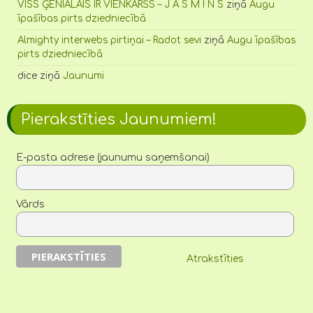
VISS ĢENIĀLAIS IR VIENKĀRŠS – J A S M Ī N S
ziņā
Augu
īpašības pirts dziedniecībā
Almighty interwebs pirtiņai – Radot sevi
ziņā
Augu īpašības
pirts dziedniecībā
dice
ziņā
Jaunumi
Pierakstīties Jaunumiem!
E-pasta adrese (jaunumu saņemšanai)
Vārds
Atrakstīties