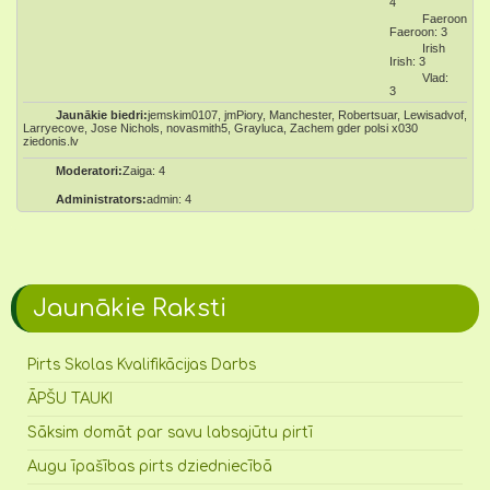
4
Faeroon
Faeroon: 3
Irish
Irish: 3
Vlad:
3
Jaunākie biedri:
jemskim0107, jmPiory, Manchester, Robertsuar, Lewisadvof,
Larryecove, Jose Nichols, novasmith5, Grayluca, Zachem gder polsi x030
ziedonis.lv
Moderatori:
Zaiga: 4
Administrators:
admin: 4
Jaunākie Raksti
Pirts Skolas Kvalifikācijas Darbs
ĀPŠU TAUKI
Sāksim domāt par savu labsajūtu pirtī
Augu īpašības pirts dziedniecībā