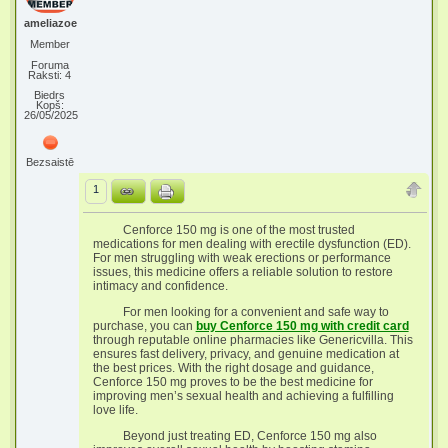
ameliazoe
Member
Foruma
Raksti: 4
Biedrs
Kopš:
26/05/2025
Bezsaistē
1
Cenforce 150 mg is one of the most trusted
medications for men dealing with erectile dysfunction (ED).
For men struggling with weak erections or performance
issues, this medicine offers a reliable solution to restore
intimacy and confidence.
For men looking for a convenient and safe way to
purchase, you can
buy Cenforce 150 mg with credit card
through reputable online pharmacies like Genericvilla. This
ensures fast delivery, privacy, and genuine medication at
the best prices. With the right dosage and guidance,
Cenforce 150 mg proves to be the best medicine for
improving men’s sexual health and achieving a fulfilling
love life.
Beyond just treating ED, Cenforce 150 mg also