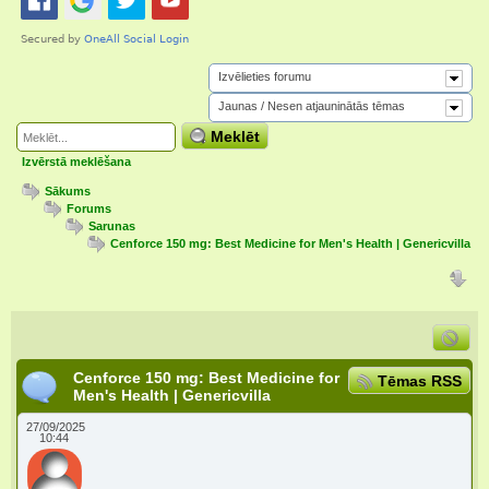
Izvēlieties forumu
Jaunas / Nesen atjauninātās tēmas
Meklēt
Izvērstā meklēšana
Sākums
Forums
Sarunas
Cenforce 150 mg: Best Medicine for Men's Health | Genericvilla
Cenforce 150 mg: Best Medicine for
Tēmas RSS
Men's Health | Genericvilla
27/09/2025
10:44