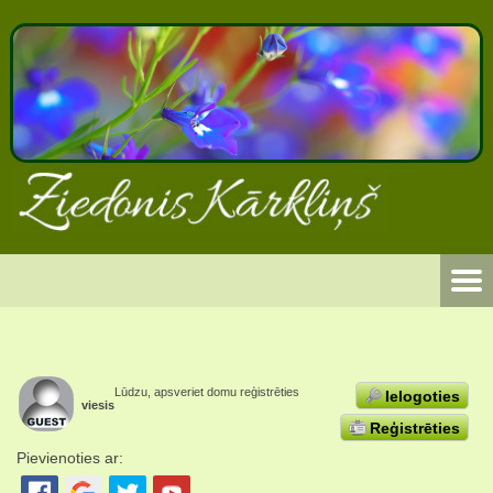
Lūdzu, apsveriet domu reģistrēties
Ielogoties
viesis
Reģistrēties
Pievienoties ar: