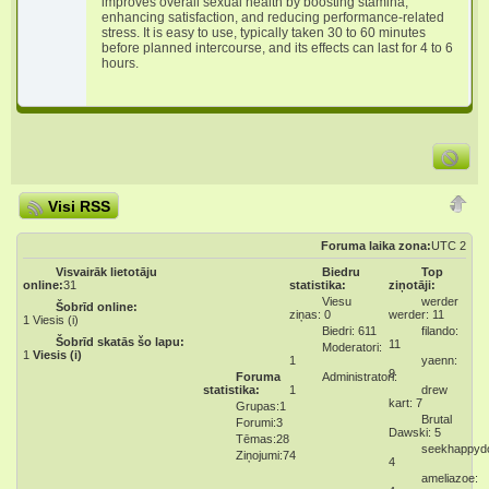
improves overall sexual health by boosting stamina,
enhancing satisfaction, and reducing performance-related
stress. It is easy to use, typically taken 30 to 60 minutes
before planned intercourse, and its effects can last for 4 to 6
hours.
Visi RSS
Foruma laika zona:
UTC 2
Visvairāk lietotāju
Biedru
Top
online:
31
statistika:
ziņotāji:
Viesu
werder
Šobrīd online:
ziņas: 0
werder: 11
1
Viesis (i)
Biedri: 611
filando:
Šobrīd skatās šo lapu:
11
Moderatori:
1
Viesis (i)
1
yaenn:
9
Foruma
Administratori:
statistika:
1
drew
kart: 7
Grupas:1
Brutal
Forumi:3
Dawski: 5
Tēmas:28
seekhappydo
Ziņojumi:74
4
ameliazoe: