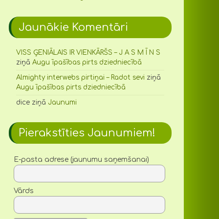
Jaunākie Komentāri
VISS ĢENIĀLAIS IR VIENKĀRŠS – J A S M Ī N S
ziņā
Augu īpašības pirts dziedniecībā
Almighty interwebs pirtiņai – Radot sevi
ziņā
Augu īpašības pirts dziedniecībā
dice
ziņā
Jaunumi
Pierakstīties Jaunumiem!
E-pasta adrese (jaunumu saņemšanai)
Vārds