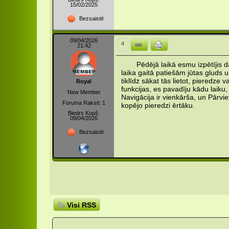
15/02/2025
Bezsaistē
09/04/2026
4
21:42
Pēdējā laikā esmu izpētījis d
laika gaitā patiešām jūtas gluds 
tiklīdz sākat tās lietot, pieredze
Royal
funkcijas, es pavadīju kādu laiku,
New Member
Navigācija ir vienkārša, un Pārv
Foruma Raksti: 1
kopējo pieredzi ērtāku.
Biedrs Kopš:
09/04/2026
Bezsaistē
Visi RSS