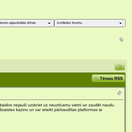
Nesen atjauninātās tēmas
Izvēlieties forumu
Tēmas RSS
baidos nejauši uzskriet uz neuzticamu vietni un zaudēt naudu.
iešsaistes kazino un var ieteikt pārbaudītas platformas ar