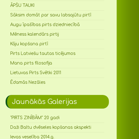
ĀPŠU TAUKI
Sāksim domāt par savu labsajūtu pirtī
Augu īpašības pirts dziedniecībā
Mēness kalendārs pirtij
Kāju kopšana pirtī
Pirts Latviešu tautas ticējumos
Mana pirts filosofija
Lietuvas Pirts Svētki 2011
Ēdamās Nezāles
Jaunākās Galerijas
"PIRTS ZINĪBĀM" 20 gadi
Daži Baltu dvēseles kopšanas akspekti
Ievas veselība 2014.g.