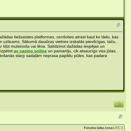
ažādas tiešsaistes platformas, cenšoties atrast kaut ko tādu, kas
un uzticams. Sākumā daudzas vietnes izskatās pievilcīgas, taču,
 var kļūt mulsinoša vai lēna. Salīdzinot dažādas iespējas un
 izpētot
av casino online
un pamanīju, cik atsaucīgs viss jūtas.
ietošanās starp sadaļām neprasa papildu pūles, kas padara
Foruma laika zona:
UTC 2