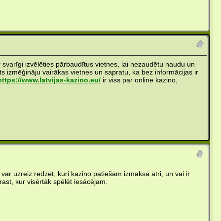
ir svarīgi izvēlēties pārbaudītus vietnes, lai nezaudētu naudu un
ts izmēģināju vairākas vietnes un sapratu, ka bez informācijas ir
https://www.latvijas-kazino.eu/
ir viss par online kazino,
 var uzreiz redzēt, kuri kazino patiešām izmaksā ātri, un vai ir
rast, kur visērtāk spēlēt iesācējam.