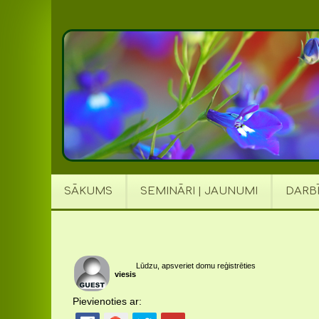
SĀKUMS
SEMINĀRI | JAUNUMI
DARB
Lūdzu, apsveriet domu reģistrēties
viesis
Pievienoties ar: