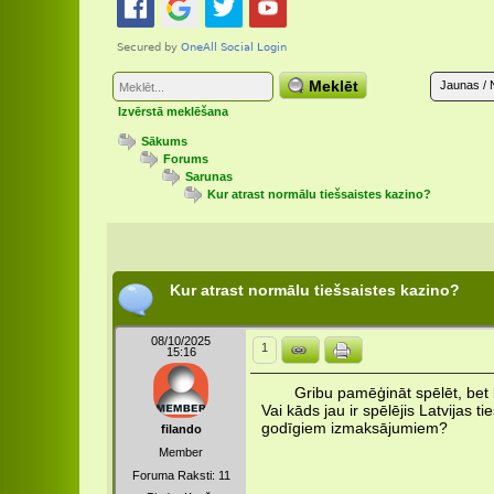
Meklēt
Jaunas / 
Izvērstā meklēšana
Sākums
Forums
Sarunas
Kur atrast normālu tiešsaistes kazino?
Kur atrast normālu tiešsaistes kazino?
08/10/2025
1
15:16
Gribu pamēģināt spēlēt, bet 
Vai kāds jau ir spēlējis Latvijas t
godīgiem izmaksājumiem?
filando
Member
Foruma Raksti: 11