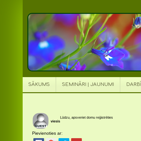
SĀKUMS
SEMINĀRI | JAUNUMI
DARB
Lūdzu, apsveriet domu reģistrēties
viesis
Pievienoties ar: