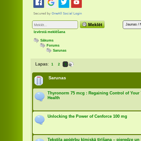
Meklēt
Jaunas / 
Izvērstā meklēšana
Sākums
Forums
Sarunas
Lapas:
1
2
3
Sarunas
Thyronorm 75 mcg : Regaining Control of Your
Health
Unlocking the Power of Cenforce 100 mg
Tekstila apģērbu ķīmiskā tīrīšana – pieredze un