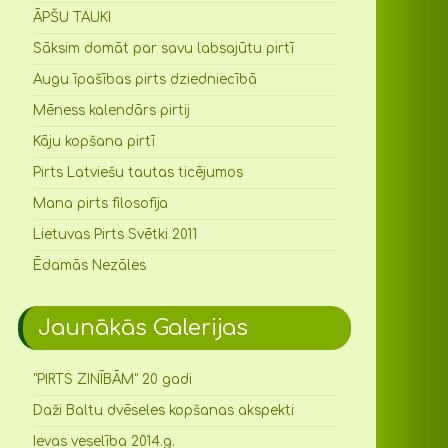
ĀPŠU TAUKI
Sāksim domāt par savu labsajūtu pirtī
Augu īpašības pirts dziedniecībā
Mēness kalendārs pirtij
Kāju kopšana pirtī
Pirts Latviešu tautas ticējumos
Mana pirts filosofija
Lietuvas Pirts Svētki 2011
Ēdamās Nezāles
Jaunākās Galerijas
"PIRTS ZINĪBĀM" 20 gadi
Daži Baltu dvēseles kopšanas akspekti
Ievas veselība 2014.g.