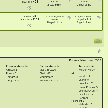
458
samui
montex
Skatījumi
2 gadi pirms
2 gadi pirms
3
Ziņojumi
Pirmais ziņojums
Pēdējais ziņojums
4194
topim
vopidov743
Skatījumi
10 gadi pirms
2 gadi pirms
Foruma laika zona:
UTC 2
Foruma statistika:
Biedru statistika:
Top ziņotāji:
Grupas:1
Viesu ziņas: 0
werder werder:
11
Forumi:3
Biedri: 611
filando: 11
Tēmas:28
Moderatori: 1
yaenn: 9
Ziņojumi:74
Administratori: 1
drew kart: 7
Brutal Dawski: 5
seekhappydoll: 4
ameliazoe: 4
Faeroon
Faeroon: 3
Irish Irish: 3