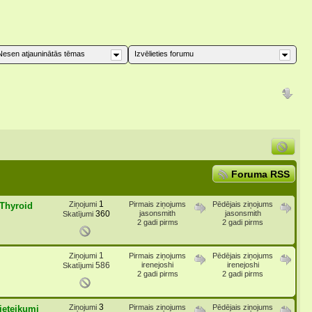
Nesen atjauninātās tēmas
Izvēlieties forumu
Foruma RSS
1
Ziņojumi
Pirmais ziņojums
Pēdējais ziņojums
 Thyroid
360
jasonsmith
jasonsmith
Skatījumi
2 gadi pirms
2 gadi pirms
1
Ziņojumi
Pirmais ziņojums
Pēdējais ziņojums
586
irenejoshi
irenejoshi
Skatījumi
2 gadi pirms
2 gadi pirms
3
Ziņojumi
Pirmais ziņojums
Pēdējais ziņojums
 ieteikumi