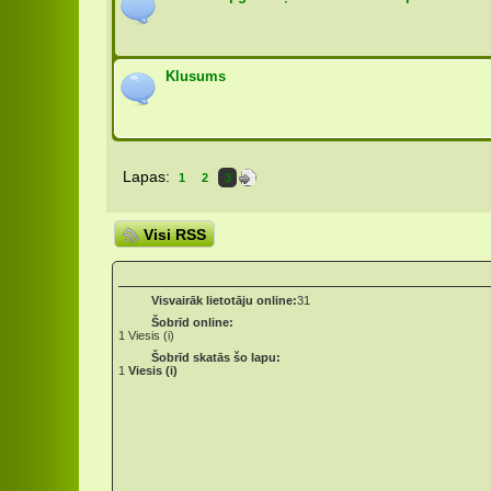
Klusums
Lapas:
1
2
3
Visi RSS
Visvairāk lietotāju online:
31
Šobrīd online:
1
Viesis (i)
Šobrīd skatās šo lapu:
1
Viesis (i)