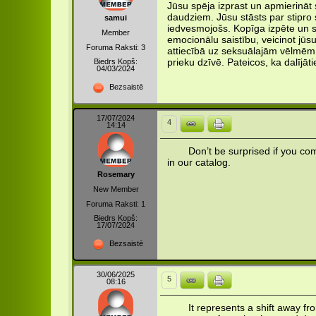
Jūsu spēja izprast un apmierināt
daudziem. Jūsu stāsts par stipro s
samui
iedvesmojošs. Kopīga izpēte un s
Member
emocionālu saistību, veicinot jū
Foruma Raksti: 3
attiecībā uz seksuālajām vēlmēm ir
Biedrs Kopš:
prieku dzīvē. Pateicos, ka dalījāt
04/03/2024
Bezsaistē
17/07/2024
4
14:14
Don’t be surprised if you c
in our catalog.
Rosemary
New Member
Foruma Raksti: 1
Biedrs Kopš:
17/07/2024
Bezsaistē
30/06/2025
5
08:16
It represents a shift away f