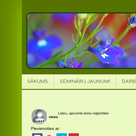
SĀKUMS
SEMINĀRI | JAUNUMI
DARB
Lūdzu, apsveriet domu reģistrēties
viesis
Pievienoties ar: