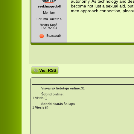
autonomy. As technology and des
become not just a sexual aid, but
seekhappydoll
men approach connection, pleasu
Member
Foruma Raksti: 4
Biedrs Kopš:
16/07/2024
Bezsaistē
Visi RSS
Visvairāk lietotāju online:
31
Šobrīd online:
1
Viesis (i)
Šobrīd skatās šo lapu:
1
Viesis (i)