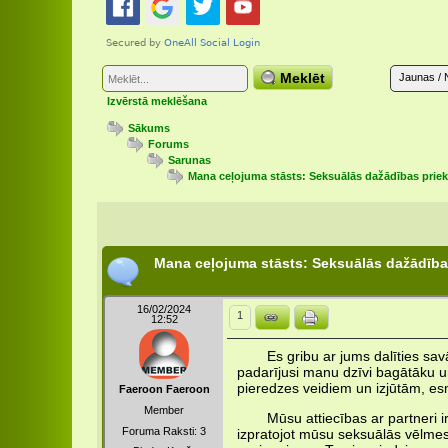
Meklēt
Jaunas / 
Izvērstā meklēšana
Sākums
Forums
Sarunas
Mana ceļojuma stāsts: Seksuālās dažādības prie
Mana ceļojuma stāsts: Seksuālās dažādība
16/02/2024
1
12:52
Es gribu ar jums dalīties sa
padarījusi manu dzīvi bagātāku u
pieredzes veidiem un izjūtām, es
Faeroon Faeroon
Member
Mūsu attiecības ar partneri i
Foruma Raksti: 3
izpratojot mūsu seksuālās vēlmes,