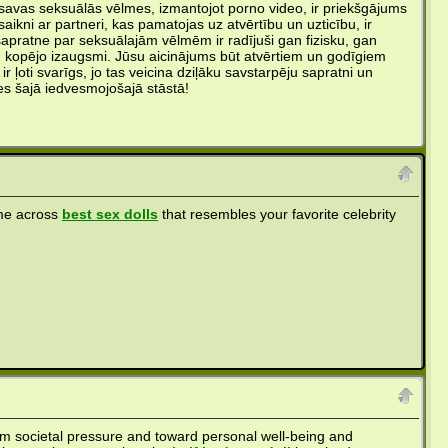
 savas seksuālās vēlmes, izmantojot porno video, ir priekšgājums
aikni ar partneri, kas pamatojas uz atvērtību un uzticību, ir
apratne par seksuālajām vēlmēm ir radījuši gan fizisku, gan
su kopējo izaugsmi. Jūsu aicinājums būt atvērtiem un godīgiem
 ļoti svarīgs, jo tas veicina dziļāku savstarpēju sapratni un
ies šajā iedvesmojošajā stāstā!
ome across
best sex dolls
that resembles your favorite celebrity
rom societal pressure and toward personal well-being and