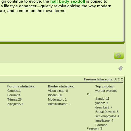
ign continue to evolve, the
half body sexdoll
is poised to
 a lifestyle enhancer—quietly revolutionizing the way modern
re, and comfort on their own terms.
Foruma laika zona:
UTC 2
Foruma statistika:
Biedru statistika:
Top ziņotāji:
Grupas:1
Viesu ziņas: 0
werder werder:
11
Forumi:3
Biedri: 611
filando: 11
Tēmas:28
Moderatori: 1
yaenn: 9
Ziņojumi:74
Administratori: 1
drew kart: 7
Brutal Dawski: 5
seekhappydoll: 4
ameliazoe: 4
Faeroon
Faeroon: 3