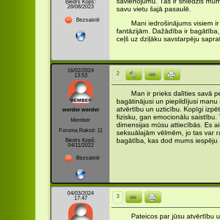
savienojumu. Tas ir sniedzis mums 
Biedrs Kopš:
28/08/2023
savu vietu šajā pasaulē.
Bezsaistē
Mani iedrošinājums visiem 
fantāzijām. Dažādība ir bagātība,
ceļš uz dziļāku savstarpēju sapra
16/02/2024
2
13:53
Man ir prieks dalīties savā
bagātinājusi un piepildījusi manu 
atvērtību un uzticību. Kopīgi izp
werder werder
fizisku, gan emocionālu saistību.
Member
dimensijas mūsu attiecībās. Es a
Foruma Raksti: 11
seksuālajām vēlmēm, jo tas var ra
Biedrs Kopš:
bagātība, kas dod mums iespēju b
04/11/2022
Bezsaistē
04/03/2024
3
17:47
Pateicos par jūsu atvērtību 