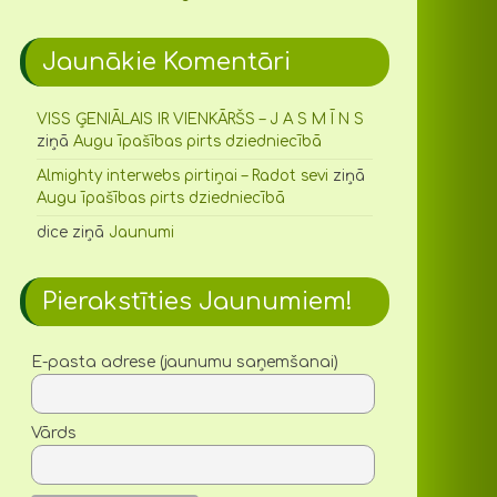
Jaunākie Komentāri
VISS ĢENIĀLAIS IR VIENKĀRŠS – J A S M Ī N S
ziņā
Augu īpašības pirts dziedniecībā
Almighty interwebs pirtiņai – Radot sevi
ziņā
Augu īpašības pirts dziedniecībā
dice
ziņā
Jaunumi
Pierakstīties Jaunumiem!
E-pasta adrese (jaunumu saņemšanai)
Vārds