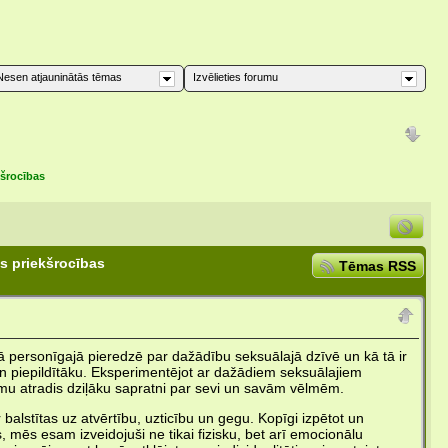
Nesen atjauninātās tēmas
Izvēlieties forumu
kšrocības
s priekšrocības
Tēmas RSS
vā personīgajā pieredzē par dažādību seksuālajā dzīvē un kā tā ir
n piepildītāku. Eksperimentējot ar dažādiem seksuālajiem
mu atradis dziļāku sapratni par sevi un savām vēlmēm.
r balstītas uz atvērtību, uzticību un gegu. Kopīgi izpētot un
 mēs esam izveidojuši ne tikai fizisku, bet arī emocionālu