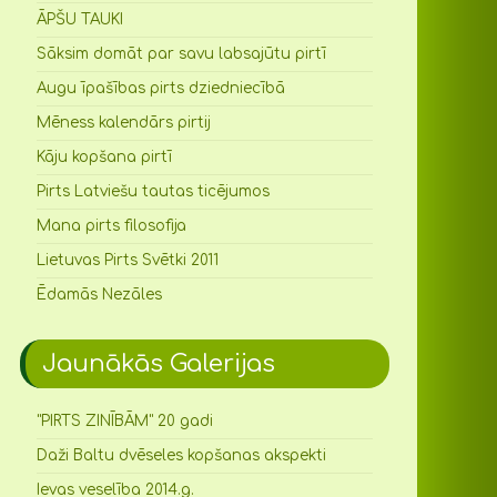
ĀPŠU TAUKI
Sāksim domāt par savu labsajūtu pirtī
Augu īpašības pirts dziedniecībā
Mēness kalendārs pirtij
Kāju kopšana pirtī
Pirts Latviešu tautas ticējumos
Mana pirts filosofija
Lietuvas Pirts Svētki 2011
Ēdamās Nezāles
Jaunākās Galerijas
"PIRTS ZINĪBĀM" 20 gadi
Daži Baltu dvēseles kopšanas akspekti
Ievas veselība 2014.g.