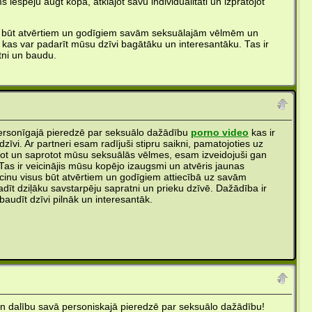
iespēju augt kopā, atklājot savu individualitāti un izpratojot
ir būt atvērtiem un godīgiem savām seksuālajām vēlmēm un
 kas var padarīt mūsu dzīvi bagātāku un interesantāku. Tas ir
tni un baudu.
 personīgajā pieredzē par seksuālo dažādību
porno video
kas ir
dzīvi. Ar partneri esam radījuši stipru saikni, pamatojoties uz
ētot un saprotot mūsu seksuālās vēlmes, esam izveidojuši gan
 Tas ir veicinājis mūsu kopējo izaugsmi un atvēris jaunas
icinu visus būt atvērtiem un godīgiem attiecībā uz savām
dīt dziļāku savstarpēju sapratni un prieku dzīvē. Dažādība ir
audīt dzīvi pilnāk un interesantāk.
un dalību savā personiskajā pieredzē par seksuālo dažādību!